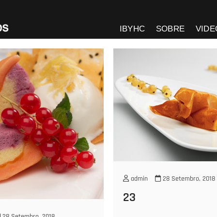
IbyHC:: Image by Hugo Cam
IBYHC
SOBRE
VIDE
admin
28 Setembro, 2018
23
28 Setembro, 2018