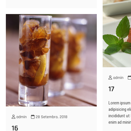
admin
17
Lorem ipsum 
adipisicing e
incididunt ut
admin
28 Setembro, 2018
enim ad mini
16