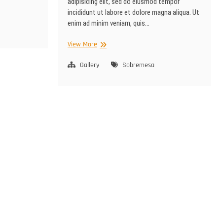
adipisicing elit, sed do eiusmod tempor
incididunt ut labore et dolore magna aliqua. Ut
enim ad minim veniam, quis…
18
View More
Gallery
Sobremesa