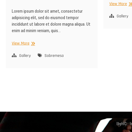
17
View More
Lorem ipsum dolor sit amet, consectetur
Gallery
adipisicing elit, sed do eiusmod tempor
incididunt ut labore et dolore magna aliqua. Ut
enim ad minim veniam, quis…
16
View More
Gallery
Sobremesa
Paginação
dos
conteúdos
IbyHC:: 