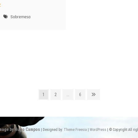
Sobremesa
Page
Page
Page
Next
1
2
…
6
page
Image by Hugo Campos
| Designed by:
Theme Freesia
|
WordPress
| © Copyright All rig